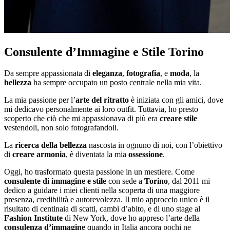
Consulente d’Immagine e Stile Torino
Da sempre appassionata di
eleganza
,
fotografia
, e
moda
, la
bellezza
ha sempre occupato un posto centrale nella mia vita.
La mia passione per l’
arte del ritratto
è iniziata con gli amici, dove
mi dedicavo personalmente ai loro outfit. Tuttavia, ho presto
scoperto che ciò che mi appassionava di più era
creare stile
v
estendoli, non solo fotografandoli.
La
ricerca della bellezza
nascosta in ognuno di noi, con l’obiettivo
di
creare armonia
, è diventata la mia
ossessione
.
Oggi, ho trasformato questa passione in un mestiere. Come
consulente di immagine e stile
con sede a
Torino
, dal 2011 mi
dedico a guidare i miei clienti nella scoperta di una maggiore
presenza, credibilità e autorevolezza. Il mio approccio unico è il
risultato di centinaia di scatti, cambi d’abito, e di uno stage al
Fashion Institute
di New York, dove ho appreso l’arte della
consulenza d’immagine
quando in Italia ancora pochi ne